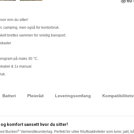
60 
vor enn du sitter!
turer, camping, men også for kontorbruk.
kelt brettes sammen for smidig transport.
 skader.
.
program på maks 30 °C.
dekabel & 1x manual.
ruk.
Batteri
Pleieråd
Leveringsomfang
Kompatibilitets
og komfort uansett hvor du sitter!
®
 med Bucken
Varmesitteunderlag. Perfekt for ulike friluftsaktiviteter som turer, jakt, 