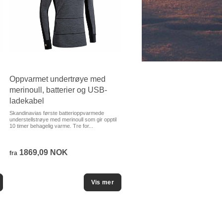
Oppvarmet undertrøye med
merinoull, batterier og USB-
ladekabel
Skandinavias første batterioppvarmede
understellstrøye med merinoull som gir opptil
10 timer behagelig varme. Tre for...
1869,09 NOK
fra