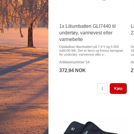
1x Litiumbatteri GLI7440 til
L
undertøy, varmevest eller
2
varmebelte
Oppladbart litiumbatteri på 7,4 V og 4 000
Op
mAh/30 Wh. Det er først og fremst beregnet
16
for undertøy, varmevest eller v...
va
Artikkelnummer 54
A
372,94 NOK
2
Kjøp