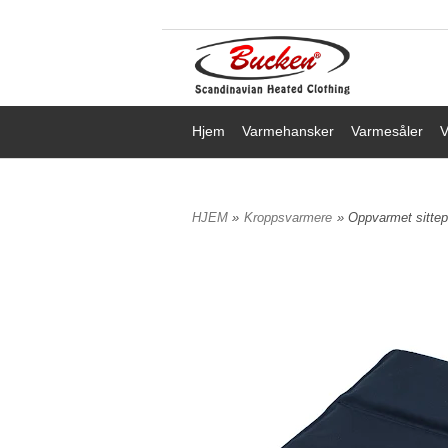
Hjem
Varmehansker
Varmesåler
V
HJEM
»
Kroppsvarmere
» Oppvarmet sittep