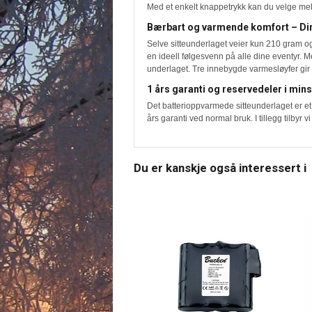
Med et enkelt knappetrykk kan du velge mell
Bærbart og varmende komfort – Din 
Selve sitteunderlaget veier kun 210 gram og 
en ideell følgesvenn på alle dine eventyr. Me
underlaget. Tre innebygde varmesløyfer gir 
1 års garanti og reservedeler i minst
Det batterioppvarmede sitteunderlaget er et 
års garanti ved normal bruk. I tillegg tilbyr v
Du er kanskje også interessert i