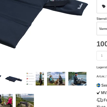
Størrel
10
Lagerst
Art.nr.:
Sen
MVA
Fr