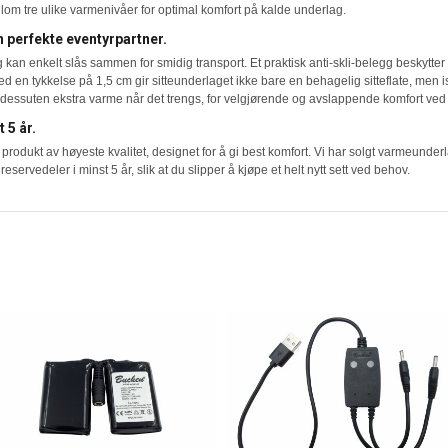
om tre ulike varmenivåer for optimal komfort på kalde underlag.
perfekte eventyrpartner.
kan enkelt slås sammen for smidig transport. Et praktisk anti-skli-belegg beskytter d
d en tykkelse på 1,5 cm gir sitteunderlaget ikke bare en behagelig sitteflate, men is
dessuten ekstra varme når det trengs, for velgjørende og avslappende komfort ved l
 5 år.
produkt av høyeste kvalitet, designet for å gi best komfort. Vi har solgt varmeunderl
i reservedeler i minst 5 år, slik at du slipper å kjøpe et helt nytt sett ved behov.