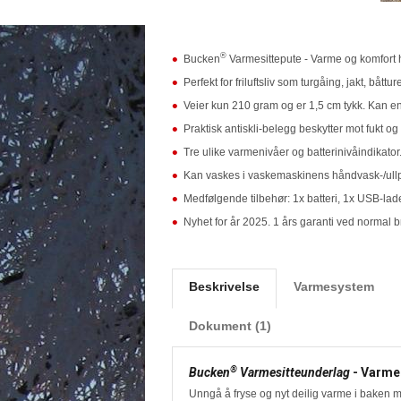
®
Bucken
Varmesittepute - Varme og komfort h
Perfekt for friluftsliv som turgåing, jakt, båt
Veier kun 210 gram og er 1,5 cm tykk. Kan en
Praktisk antiskli-belegg beskytter mot fukt og
Tre ulike varmenivåer og batterinivåindikator
Kan vaskes i vaskemaskinens håndvask-/ull
Medfølgende tilbehør: 1x batteri, 1x USB-la
Nyhet for år 2025. 1 års garanti ved normal b
Beskrivelse
Varmesystem
Dokument (1)
®
Bucken
Varmesitteunderlag
- Varme 
Unngå å fryse og nyt deilig varme i baken