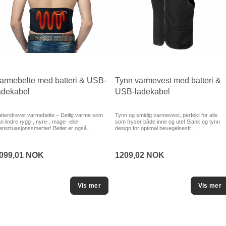
armebelte med batteri & USB-
Tynn varmevest med batteri &
adekabel
USB-ladekabel
tteridrevet varmebelte – Deilig varme som
Tynn og smidig varmevest, perfekt for alle
n lindre rygg-, nyre-, mage- eller
som fryser både inne og ute! Slank og tynn
nstruasjonssmerter! Beltet er også...
design for optimal bevegelsesfr...
099,01 NOK
1209,02 NOK