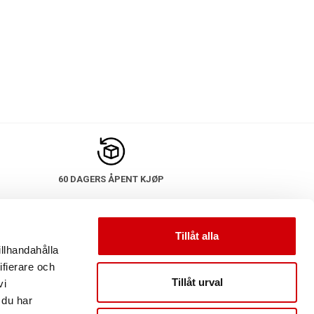
60 DAGERS ÅPENT KJØP
Tillåt alla
RE BUTIKKER
SOSIALE MEDIER
illhandahålla
ifierare och
Bucken.se
Facebook
Tillåt urval
vi
Bucken.no
Instagram
 du har
Bucken.dk