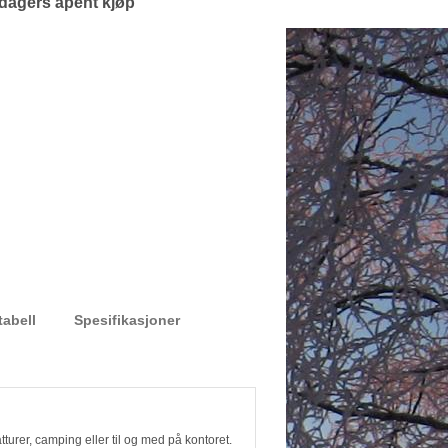
dagers åpent kjøp
tabell
Spesifikasjoner
båtturer, camping eller til og med på kontoret.