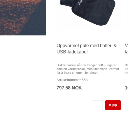
Oppvarmet pute med batteri &
V
USB-ladekabel
l
Diskret varme når du trenger det! Fungerer
Ba
som en varmeflaske, men uten vann. Perfekt
ka
for å lindre smerter i for ekse...
me
Artikkelnummer 558
797,58 NOK
1
Kjøp