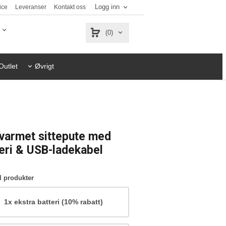
Logg inn
ice
Leveranser
Kontakt oss
(0)
Outlet
Øvrigt
varmet sittepute med
eri & USB-ladekabel
l produkter
1x ekstra batteri (10% rabatt)