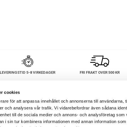
LEVERINGSTID 5-8 VIRKEDAGER
FRI FRAKT OVER 500 KR
r cookies
KUNDSERVICE
INFORMASJON
VÅ
rare för att anpassa innehållet och annonserna till användarna, t
er och analysera vår trafik. Vi vidarebefordrar även sådana ident
Vanlige spørsmål (FAQ)
Kjøpsvilkår
 enhet till de sociala medier och annons- och analysföretag som 
Angrer- & bytterett
Om bedriften
 i sin tur kombinera informationen med annan information som
Garanti & service
Miljø og ansvar