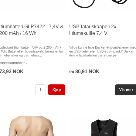
itiumbatteri GLP7422 - 7,4V &
USB-latauskaapeli 2x
200 mAh / 16 Wh
litiumakuille 7,4 V
pladbart litiumbatteri 7,4V og 2 200 mAh /
Vil du kunne lade Bucken® litiumbatterier me
 Wh. Batteriet er hovedsakelig beregnet for
en USB-lader eller USB-strømbank? Da kan
rmehansker og varmehals...
denne ladekabelen være den per...
rtikkelnummer 52
73,93 NOK
86,91 NOK
fra
Kjøp