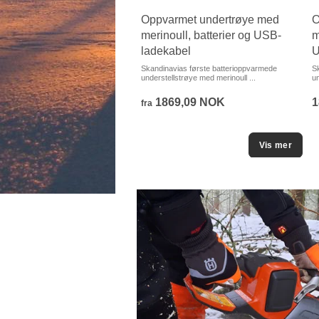
Oppvarmet undertrøye med
O
merinoull, batterier og USB-
m
ladekabel
U
Skandinavias første batterioppvarmede
S
understellstrøye med merinoull ...
un
1869,09 NOK
1
fra