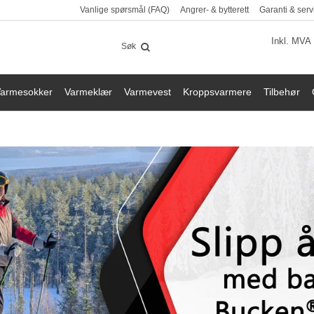
Vanlige spørsmål (FAQ)
Angrer- & bytterett
Garanti & serv
Inkl. MVA
armesokker
Varmeklær
Varmevest
Kroppsvarmere
Tilbehør