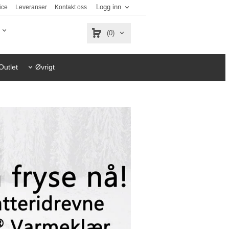
Logg inn
ice
Leveranser
Kontakt oss
(0)
Outlet
Øvrigt