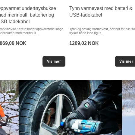
ppvarmet undertøysbukse
Tynn varmevest med batteri &
ed merinoull, batterier og
USB-ladekabel
SB-ladekabel
kandinavias første batterioppvarmede lange
Tynn og smidig varmevest, perfekt for alle s
derbukse med merinoull ...
fryser både inne og ut...
869,09 NOK
1209,02 NOK