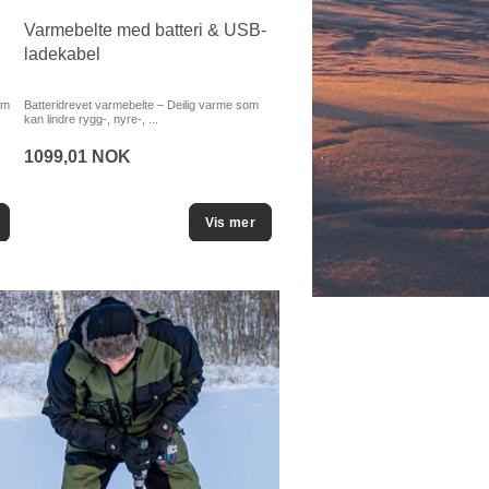
Varmebelte med batteri & USB-
ladekabel
om
Batteridrevet varmebelte – Deilig varme som
kan lindre rygg-, nyre-, ...
1099,01 NOK