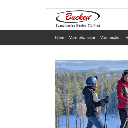
Hjem
Varmehansker
Varmesåler
V