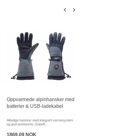
Oppvarmede alpinhansker med
Varmehansker friluft, med
batterier & USB-ladekabel
batterier og USB-ladekabe
Allsidige hansker med integrert varmesystem
Universelle og smidige hansker med 
og god pusteevne. Gripefl...
varmesystem og god pustee...
1869,09 NOK
1649,06 NOK