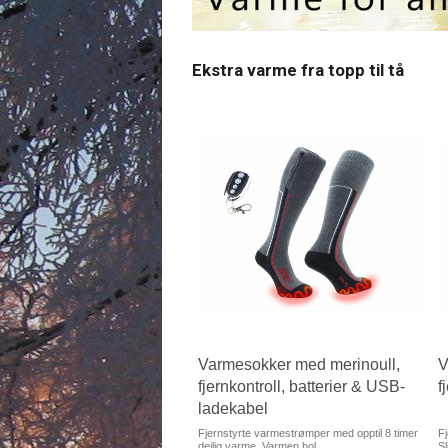
Ekstra varme fra topp til tå
rmet sittepute med batteri
Varmesokker med merinoull,
V
-ladekabel
fjernkontroll, batterier & USB-
f
ladekabel
Varmesittepute - Et bærbart,
belt og oppvarmet sitteu...
Fjernstyrte varmestrømper med opptil 8 timer
Fj
deilig varme. Varmen hol...
Sl