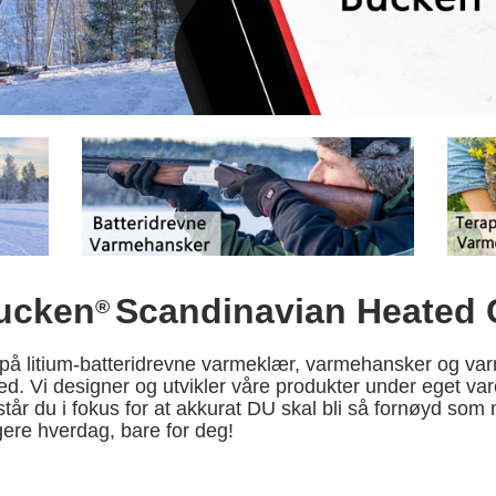
Bucken
Scandinavian Heated 
®
s på litium-batteridrevne varmeklær, varmehansker og var
ted. Vi designer og utvikler våre produkter under eget va
tår du i fokus for at akkurat DU skal bli så fornøyd som m
ere hverdag, bare for deg!