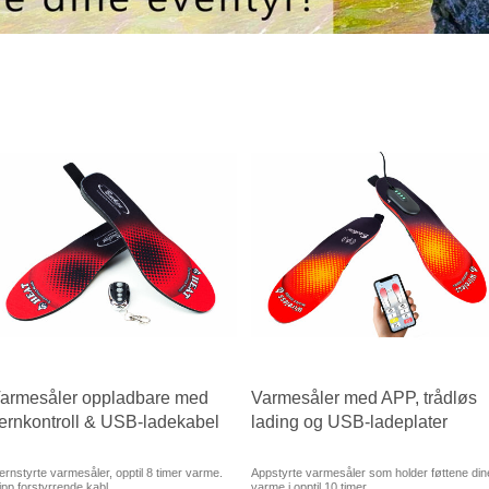
armesåler oppladbare med
Varmesåler med APP, trådløs
jernkontroll & USB-ladekabel
lading og USB-ladeplater
ernstyrte varmesåler, opptil 8 timer varme.
Appstyrte varmesåler som holder føttene din
ipp forstyrrende kabl...
varme i opptil 10 timer....