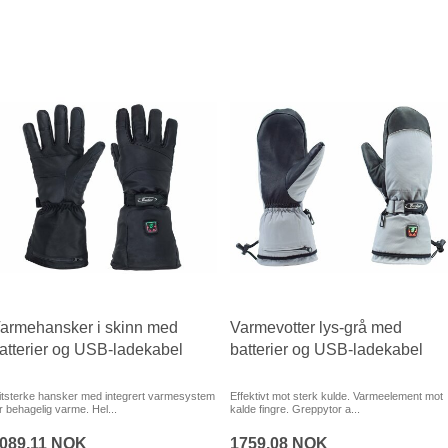
armehansker i skinn med
Varmevotter lys-grå med
atterier og USB-ladekabel
batterier og USB-ladekabel
litsterke hansker med integrert varmesystem
Effektivt mot sterk kulde. Varmeelement mot
r behagelig varme. Hel...
kalde fingre. Greppytor a...
089,11 NOK
1759,08 NOK