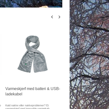
Varmeskjerf med batteri & USB-
Oppvarmet pute med batte
ladekabel
USB-ladekabel
e
Kald nakke eller nakkeproblemer? Et
Diskret varme når du trenger det! Fun
varmeskjerf med innsydde varmekab...
som en varmeflaske, men ut...