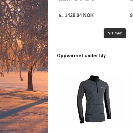
elnummer 553
,60 NOK
1429,04 NOK
9
fra
Kjøp
Oppvarmet undertøy